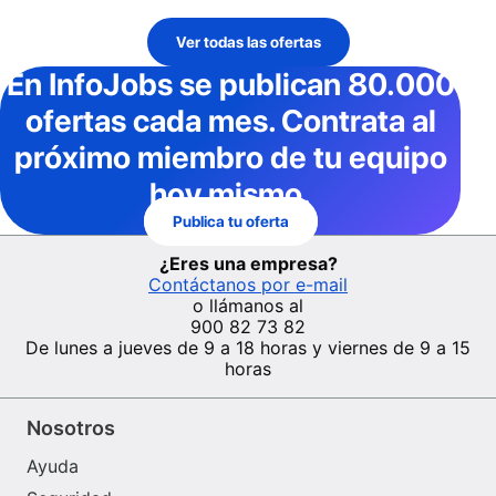
Ver todas las ofertas
En InfoJobs
se publican 80.000
ofertas cada mes
. Contrata al
próximo miembro de tu equipo
hoy mismo.
Publica tu oferta
¿Eres una empresa?
Contáctanos por e-mail
o llámanos al
900 82 73 82
De lunes a jueves de 9 a 18 horas y viernes de 9 a 15
horas
Nosotros
Ayuda