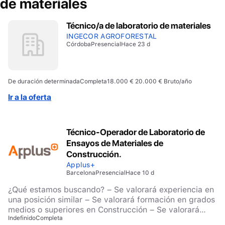
de materiales
Técnico/a de laboratorio de materiales
INGECOR AGROFORESTAL
Córdoba
Presencial
Hace 23 d
De duración determinada
Completa
18.000 € 20.000 € Bruto/año
Ir a la oferta
Técnico-Operador de Laboratorio de
Ensayos de Materiales de
Construcción.
Applus+
Barcelona
Presencial
Hace 10 d
¿Qué estamos buscando? – Se valorará experiencia en
una posición similar – Se valorará formación en grados
medios o superiores en Construcción – Se valorará
Indefinido
Completa
titulación técnica universitaria vinculada al sector de la