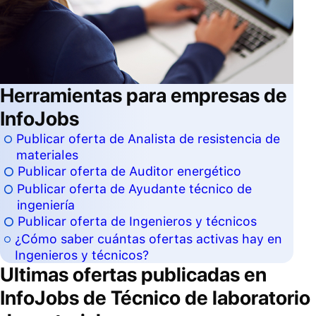
Herramientas para empresas de
InfoJobs
Publicar oferta de Analista de resistencia de
materiales
Publicar oferta de Auditor energético
Publicar oferta de Ayudante técnico de
ingeniería
Publicar oferta de Ingenieros y técnicos
¿Cómo saber cuántas ofertas activas hay en
Ingenieros y técnicos?
Ultimas ofertas publicadas en
InfoJobs de
Técnico de laboratorio