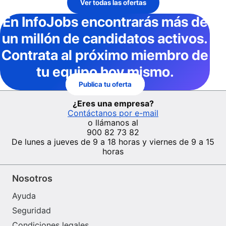
Ver todas las ofertas
En InfoJobs
encontrarás más de
un millón de candidatos activos
.
Contrata al próximo miembro de
tu equipo hoy mismo.
Publica tu oferta
¿Eres una empresa?
Contáctanos por e-mail
o llámanos al
900 82 73 82
De lunes a jueves de 9 a 18 horas y viernes de 9 a 15
horas
Nosotros
Ayuda
Seguridad
Condiciones legales