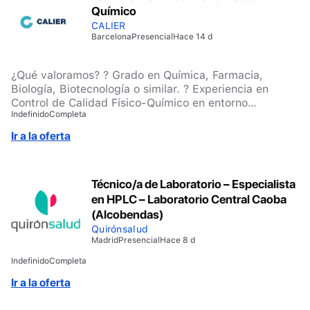
Químico
CALIER
Barcelona
Presencial
Hace 14 d
¿Qué valoramos? ? Grado en Química, Farmacia,
Biología, Biotecnología o similar. ? Experiencia en
Control de Calidad Físico-Químico en entorno
Indefinido
Completa
farmacéutico, veterinario o químico. ? Experiencia
coordinando equipos o proyectos. ? Conocimientos de
Ir a la oferta
GMP, desviaciones, OOS y CAPAs. ? Capacidad de
liderazgo, organización y orientación a la mejora
continua.
Técnico/a de Laboratorio – Especialista
en HPLC – Laboratorio Central Caoba
(Alcobendas)
Quirónsalud
Madrid
Presencial
Hace 8 d
Indefinido
Completa
Ir a la oferta