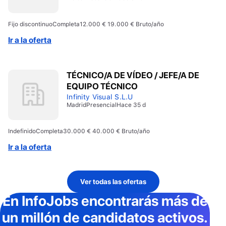
Fijo discontinuo
Completa
12.000 € 19.000 € Bruto/año
Ir a la oferta
TÉCNICO/A DE VÍDEO / JEFE/A DE
EQUIPO TÉCNICO
Infinity Visual S.L.U
Madrid
Presencial
Hace 35 d
Indefinido
Completa
30.000 € 40.000 € Bruto/año
Ir a la oferta
Ver todas las ofertas
En InfoJobs
encontrarás más de
un millón de candidatos activos
.