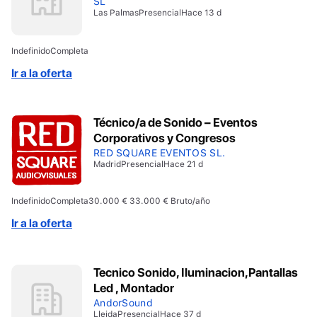
SL
Las Palmas
Presencial
Hace 13 d
Indefinido
Completa
Ir a la oferta
Técnico/a de Sonido – Eventos
Corporativos y Congresos
RED SQUARE EVENTOS SL.
Madrid
Presencial
Hace 21 d
Indefinido
Completa
30.000 € 33.000 € Bruto/año
Ir a la oferta
Tecnico Sonido, Iluminacion,Pantallas
Led , Montador
AndorSound
Lleida
Presencial
Hace 37 d