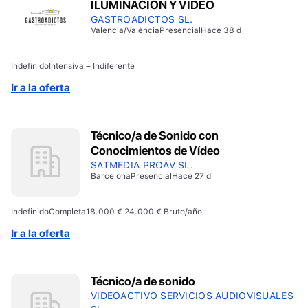
ILUMINACIÓN Y VIDEO
GASTROADICTOS SL.
Valencia/València
Presencial
Hace 38 d
Indefinido
Intensiva – Indiferente
Ir a la oferta
Técnico/a de Sonido con
Conocimientos de Vídeo
SATMEDIA PROAV SL.
Barcelona
Presencial
Hace 27 d
Indefinido
Completa
18.000 € 24.000 € Bruto/año
Ir a la oferta
Técnico/a de sonido
VIDEOACTIVO SERVICIOS AUDIOVISUALES