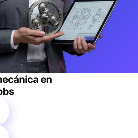
 mecánica
en
jobs