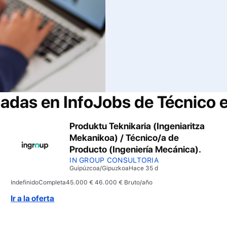
cadas en InfoJobs de
Técnico 
Produktu Teknikaria (Ingeniaritza
Mekanikoa) / Técnico/a de
Producto (Ingeniería Mecánica).
IN GROUP CONSULTORIA
Guipúzcoa/Gipuzkoa
Hace 35 d
Indefinido
Completa
45.000 € 46.000 € Bruto/año
Ir a la oferta