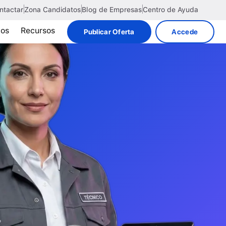
ntactar
Zona Candidatos
Blog de Empresas
Centro de Ayuda
tos
Recursos
Publicar Oferta
Accede