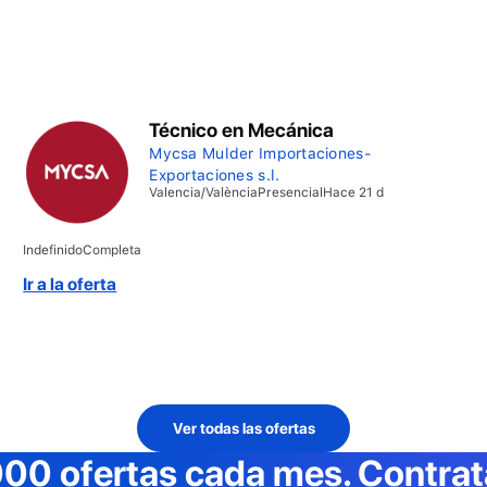
Técnico en Mecánica
Mycsa Mulder Importaciones-
Exportaciones s.l.
Valencia/València
Presencial
Hace 21 d
Indefinido
Completa
Ir a la oferta
Ver todas las ofertas
000 ofertas cada mes
. Contra