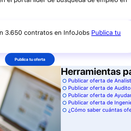
an 3.650 contratos en InfoJobs
Publica tu
Publica tu oferta
Herramientas p
Publicar oferta de Analis
Publicar oferta de Audito
Publicar oferta de Ayudan
Publicar oferta de Ingeni
¿Cómo saber cuántas ofer