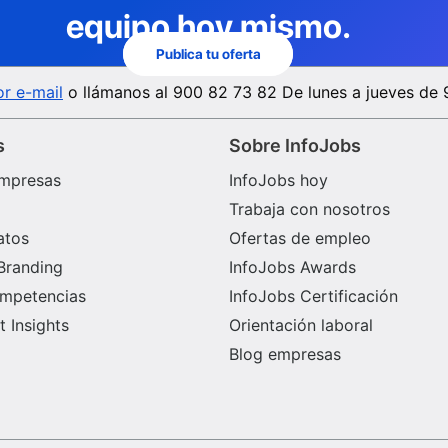
equipo hoy mismo.
Publica tu oferta
r e-mail
o llámanos al
900 82 73 82
De lunes a jueves de 
s
Sobre InfoJobs
mpresas
InfoJobs hoy
Trabaja con nosotros
atos
Ofertas de empleo
Branding
InfoJobs Awards
ompetencias
InfoJobs Certificación
 Insights
Orientación laboral
Blog empresas