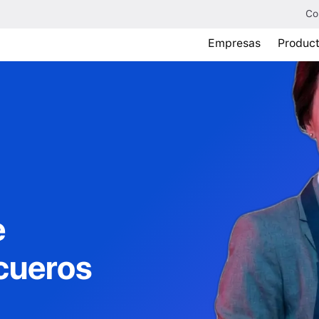
Co
Empresas
Produc
e
 cueros