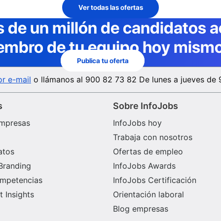
Ver todas las ofertas
 de un millón de candidatos a
embro de tu equipo hoy mismo
Publica tu oferta
r e-mail
o llámanos al
900 82 73 82
De lunes a jueves de 
s
Sobre InfoJobs
mpresas
InfoJobs hoy
Trabaja con nosotros
atos
Ofertas de empleo
Branding
InfoJobs Awards
ompetencias
InfoJobs Certificación
 Insights
Orientación laboral
Blog empresas