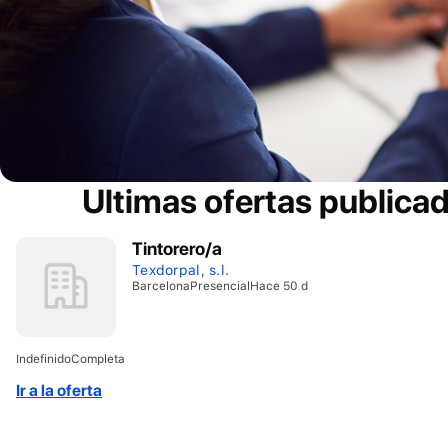
Ultimas ofertas publica
Tintorero/a
Texdorpal, s.l.
Barcelona
Presencial
Hace 50 d
Indefinido
Completa
Ir a la oferta