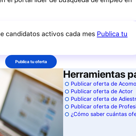
de candidatos activos cada mes
Publica tu
Publica tu oferta
Herramientas p
Publicar oferta de Acom
Publicar oferta de Actor
Publicar oferta de Adiest
Publicar oferta de Profesi
¿Cómo saber cuántas ofer