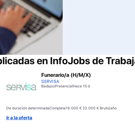
blicadas en InfoJobs de
Trabaj
Funerario/a (H/M/X)
SERVISA
Badajoz
Presencial
Hace 15 d
De duración determinada
Completa
19.000 € 23.000 € Bruto/año
Ir a la oferta