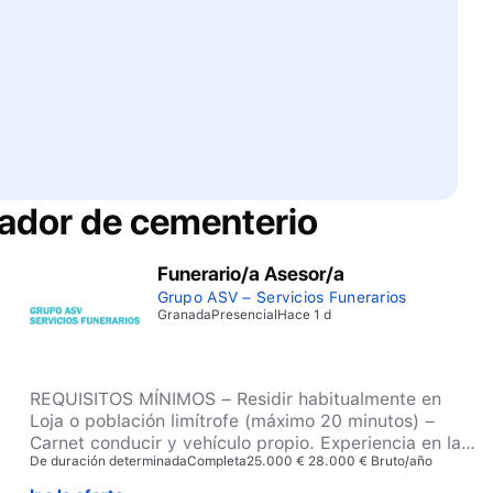
ador de cementerio
Funerario/a Asesor/a
Grupo ASV – Servicios Funerarios
Granada
Presencial
Hace 1 d
REQUISITOS MÍNIMOS – Residir habitualmente en
Loja o población limítrofe (máximo 20 minutos) –
Carnet conducir y vehículo propio. Experiencia en la
De duración determinada
Completa
25.000 € 28.000 € Bruto/año
conducción. – Experiencia COMERCIAL probada en el
Sector Funerario u otros, mínima 1 año. – Experiencia