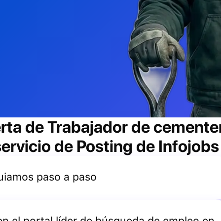
erta de
Trabajador de cemente
ervicio de Posting de Infojobs
 guiamos paso a paso
 en el portal líder de búsqueda de empleo en