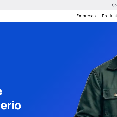
Co
Empresas
Produc
e
erio