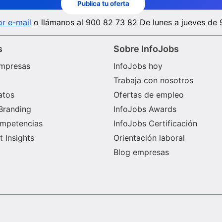
Publica tu oferta
superior. REQUISITOS DESEADOS – Título en
Tanatopraxia, Tanatoestética o Agente Funerario.
r e-mail
o llámanos al
900 82 73 82
De lunes a jueves de 
s
Sobre InfoJobs
mpresas
InfoJobs hoy
Trabaja con nosotros
atos
Ofertas de empleo
Branding
InfoJobs Awards
ompetencias
InfoJobs Certificación
 Insights
Orientación laboral
Blog empresas