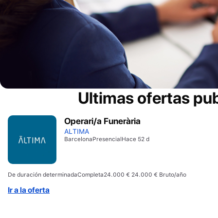
Ultimas ofertas pu
Operari/a Funerària
ALTIMA
Barcelona
Presencial
Hace 52 d
De duración determinada
Completa
24.000 € 24.000 € Bruto/año
Ir a la oferta