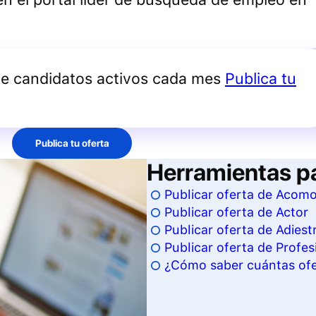
de candidatos activos cada mes
Publica tu
Publica tu oferta
Herramientas p
Publicar oferta de Acom
Publicar oferta de Actor
Publicar oferta de Adiest
Publicar oferta de Profesi
¿Cómo saber cuántas ofer