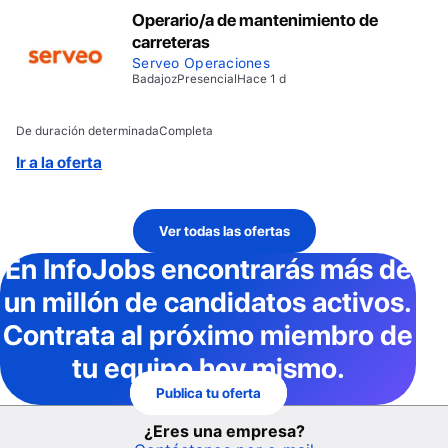
Operario/a de mantenimiento de
carreteras
Serveo Operaciones
Badajoz
Presencial
Hace 1 d
De duración determinada
Completa
Ir a la oferta
Ver todas las ofertas
En InfoJobs
encontrarás más de
un millón de candidatos activos
.
Contrata al próximo miembro de
tu equipo hoy mismo.
Publica tu oferta
¿Eres una empresa?