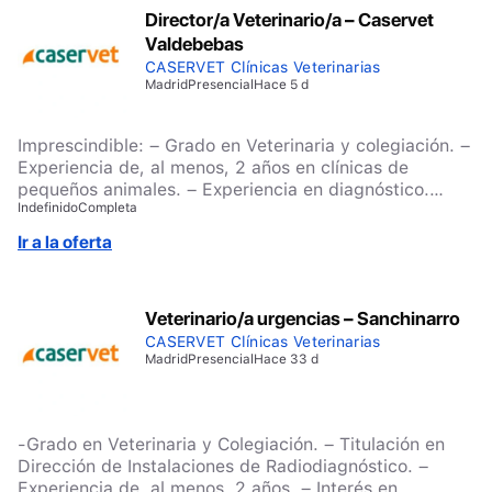
Director/a Veterinario/a – Caservet
Valdebebas
CASERVET Clínicas Veterinarias
Madrid
Presencial
Hace 5 d
Imprescindible: – Grado en Veterinaria y colegiación. –
Experiencia de, al menos, 2 años en clínicas de
pequeños animales. – Experiencia en diagnóstico.
Indefinido
Completa
Valorable: – Postgrado de especialización. –
Experiencia en la gestión de clínica veterinaria. –
Ir a la oferta
Persona resolutiva, eficaz y con autonomía. – Buen
trato al cliente y orientación al trabajo en equipo. En
Caser Servicios garantizamos la igualdad de
Veterinario/a urgencias – Sanchinarro
oportunidades, impulsando el desarrollo del talento de
las personas en función exclusivamente de sus
CASERVET Clínicas Veterinarias
Madrid
Presencial
Hace 33 d
capacidades y competencias para el desempeño de
sus funciones. Si quieres formar parte de un proyecto
sólido, con valores y enfocado en ayudar a las
personas, en Caser Servicios te estamos esperando.
-Grado en Veterinaria y Colegiación. – Titulación en
¡Inscríbete ahora y crezcamos juntos! #TeamHelvetia
Dirección de Instalaciones de Radiodiagnóstico. –
#BuscamosTuTalento #PreparadosParaTi
Experiencia de, al menos, 2 años. – Interés en