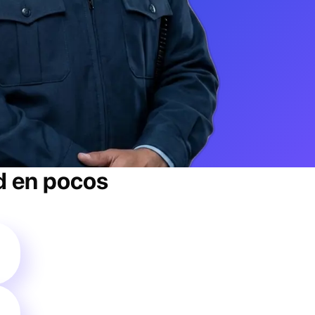
d
en pocos