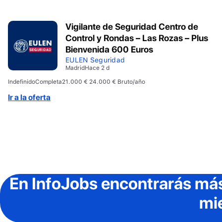
Vigilante de Seguridad Centro de
Control y Rondas – Las Rozas – Plus
Bienvenida 600 Euros
EULEN Seguridad
Madrid
Hace 2 d
Indefinido
Completa
21.000 € 24.000 € Bruto/año
Ir a la oferta
En InfoJobs
encontrarás más
mi