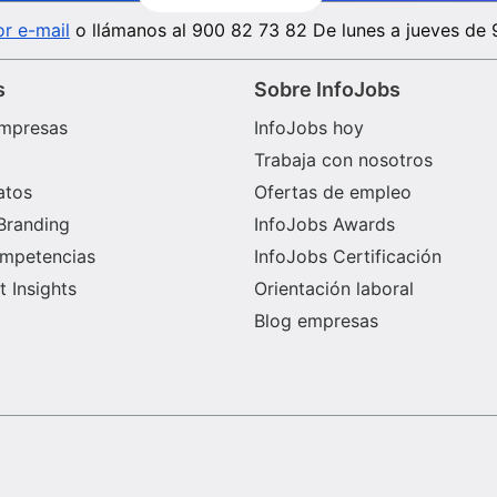
r e-mail
o llámanos al
900 82 73 82
De lunes a jueves de 
s
Sobre InfoJobs
mpresas
InfoJobs hoy
Trabaja con nosotros
atos
Ofertas de empleo
Branding
InfoJobs Awards
ompetencias
InfoJobs Certificación
 Insights
Orientación laboral
Blog empresas