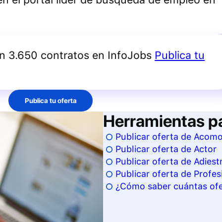
an 3.650 contratos en InfoJobs
Publica tu
Publica tu oferta
Herramientas p
Publicar oferta de Acom
Publicar oferta de Actor
Publicar oferta de Adiest
Publicar oferta de Profesi
¿Cómo saber cuántas ofer