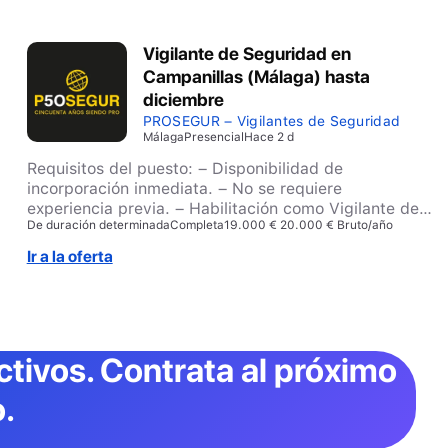
Vigilante de Seguridad en
Campanillas (Málaga) hasta
diciembre
PROSEGUR – Vigilantes de Seguridad
Málaga
Presencial
Hace 2 d
Requisitos del puesto: – Disponibilidad de
incorporación inmediata. – No se requiere
experiencia previa. – Habilitación como Vigilante de
De duración determinada
Completa
19.000 € 20.000 € Bruto/año
Seguridad (conforme a la normativa vigente). –
Residencia en Campanillas o alrededores. –
Ir a la oferta
Capacidad para trabajar en equipo y de forma
autónoma. – Persona responsable, proactiva y con
vocación de servicio.
ctivos
. Contrata al próximo
.