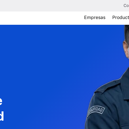
Co
Empresas
Produc
e
d