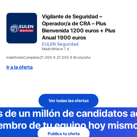
Vigilante de Seguridad –
Operador/a de CRA – Plus
Bienvenida 1200 euros + Plus
Anual 1900 euros
EULEN Seguridad
Madrid
Hace 7 d
Indefinido
Completa
21.000 € 27.000 € Bruto/año
Ir a la oferta
Ver todas las ofertas
 de un millón de candidatos a
embro de tu equipo hoy mismo
Publica tu oferta