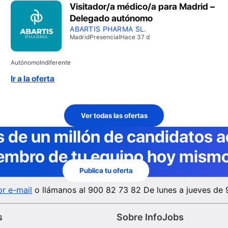
Visitador/a médico/a para Madrid –
Delegado autónomo
ABARTIS PHARMA SL.
Madrid
Presencial
Hace 37 d
Autónomo
Indiferente
Ir a la oferta
Ver todas las ofertas
 de un millón de candidatos a
embro de tu equipo hoy mismo
Publica tu oferta
r e-mail
o llámanos al
900 82 73 82
De lunes a jueves de 
s
Sobre InfoJobs