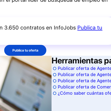
an 3.650 contratos en InfoJobs
Publica tu
Publica tu oferta
Herramientas p
Publicar oferta de Agent
Publicar oferta de Agent
Publicar oferta de Agent
Publicar oferta de Comer
¿Cómo saber cuántas ofe