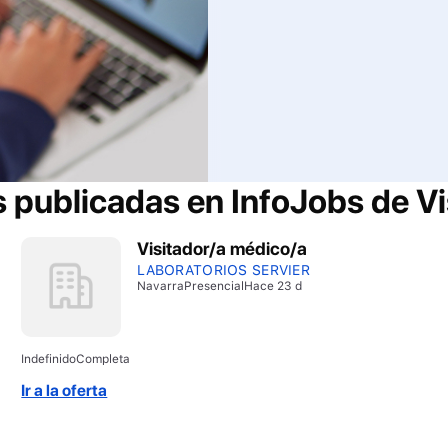
s publicadas en InfoJobs de
Vi
Visitador/a médico/a
LABORATORIOS SERVIER
Navarra
Presencial
Hace 23 d
Indefinido
Completa
Ir a la oferta