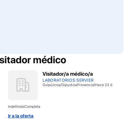
sitador médico
Visitador/a médico/a
LABORATORIOS SERVIER
Guipúzcoa/Gipuzkoa
Presencial
Hace 23 d
Indefinido
Completa
Ir a la oferta