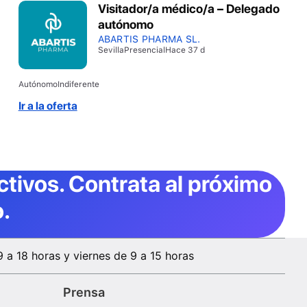
Visitador/a médico/a – Delegado
autónomo
ABARTIS PHARMA SL.
Sevilla
Presencial
Hace 37 d
Autónomo
Indiferente
Ir a la oferta
ctivos
. Contrata al próximo
.
9 a 18 horas y viernes de 9 a 15 horas
Prensa