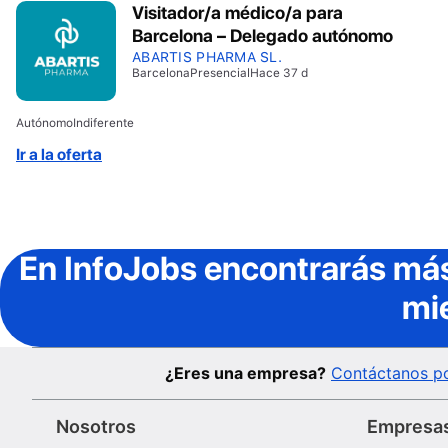
Visitador/a médico/a para
Barcelona – Delegado autónomo
ABARTIS PHARMA SL.
Barcelona
Presencial
Hace 37 d
Autónomo
Indiferente
Ir a la oferta
En InfoJobs
encontrarás más
mi
¿Eres una empresa?
Contáctanos po
Nosotros
Empresa