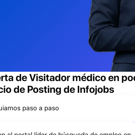
erta de
Visitador médico
en po
cio de Posting de Infojobs
 guiamos paso a paso
 en el portal líder de búsqueda de empleo en