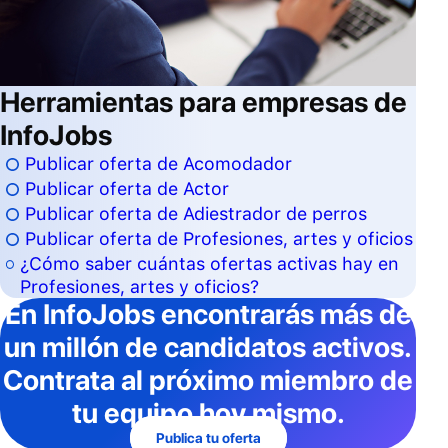
Herramientas para empresas de
InfoJobs
Publicar oferta de Acomodador
Publicar oferta de Actor
Publicar oferta de Adiestrador de perros
Publicar oferta de Profesiones, artes y oficios
¿Cómo saber cuántas ofertas activas hay en
Profesiones, artes y oficios?
En InfoJobs
encontrarás más de
un millón de candidatos activos
.
Contrata al próximo miembro de
tu equipo hoy mismo.
Publica tu oferta