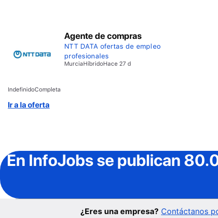
Agente de compras
NTT DATA ofertas de empleo
profesionales
Murcia
Híbrido
Hace 27 d
Indefinido
Completa
Ir a la oferta
En InfoJobs
se publican 80.
¿Eres una empresa?
Contáctanos po