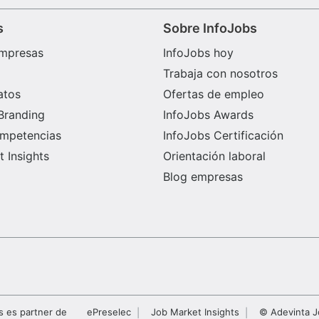
s
Sobre InfoJobs
mpresas
InfoJobs hoy
Trabaja con nosotros
atos
Ofertas de empleo
Branding
InfoJobs Awards
ompetencias
InfoJobs Certificación
 Insights
Orientación laboral
Blog empresas
s es partner de
ePreselec
Job Market Insights
© Adevinta J