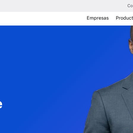
Co
Empresas
Produc
e