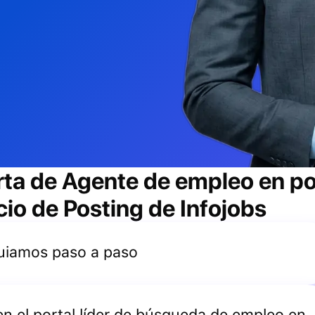
rta de
Agente de empleo
en po
cio de Posting de Infojobs
 guiamos paso a paso
 en el portal líder de búsqueda de empleo en