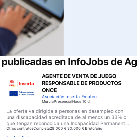
s publicadas en InfoJobs de
Ag
AGENTE DE VENTA DE JUEGO
RESPONSABLE DE PRODUCTOS
ONCE
Asociación Inserta Empleo
Murcia
Presencial
Hace 10 d
La oferta va dirigida a personas en desempleo con
una discapacidad acreditada de al menos un 33% o
que tengan reconocida una Incapacidad Permanente
Otros contratos
Completa
28.000 € 30.000 € Bruto/año
por parte del INSS.