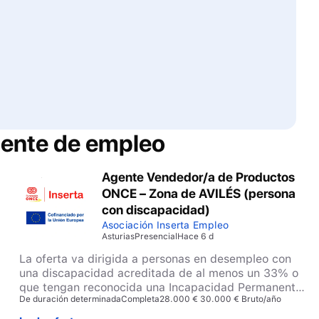
ente de empleo
Agente Vendedor/a de Productos
ONCE – Zona de AVILÉS (persona
con discapacidad)
Asociación Inserta Empleo
Asturias
Presencial
Hace 6 d
La oferta va dirigida a personas en desempleo con
una discapacidad acreditada de al menos un 33% o
que tengan reconocida una Incapacidad Permanente
De duración determinada
Completa
28.000 € 30.000 € Bruto/año
por parte del INSS.