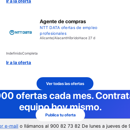
Ir a la oferta
Agente de compras
NTT DATA ofertas de empleo
profesionales
Alicante/Alacant
Híbrido
Hace 27 d
Indefinido
Completa
Ir a la oferta
Ver todas las ofertas
000 ofertas cada mes
. Contra
equipo hoy mismo.
Publica tu oferta
r e-mail
o llámanos al
900 82 73 82
De lunes a jueves de 