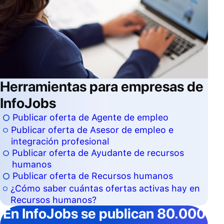
Herramientas para empresas de
InfoJobs
Publicar oferta de Agente de empleo
Publicar oferta de Asesor de empleo e
integración profesional
Publicar oferta de Ayudante de recursos
humanos
Publicar oferta de Recursos humanos
¿Cómo saber cuántas ofertas activas hay en
Recursos humanos?
En InfoJobs
se publican 80.000