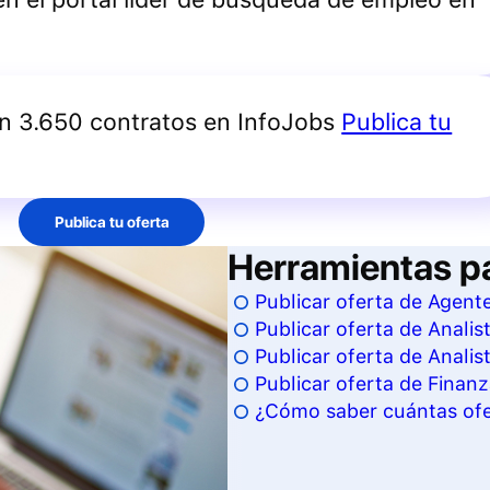
an 3.650 contratos en InfoJobs
Publica tu
Publica tu oferta
Herramientas p
Publicar oferta de Agent
Publicar oferta de Analis
Publicar oferta de Analis
Publicar oferta de Finan
¿Cómo saber cuántas ofe