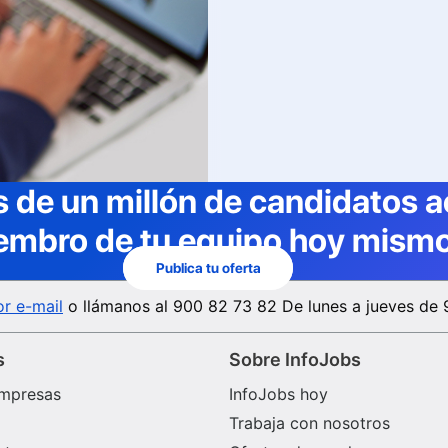
 de un millón de candidatos a
embro de tu equipo hoy mismo
Publica tu oferta
r e-mail
o llámanos al
900 82 73 82
De lunes a jueves de 
s
Sobre InfoJobs
mpresas
InfoJobs hoy
Trabaja con nosotros