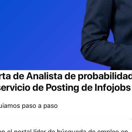
rta de
Analista de probabilida
ervicio de Posting de Infojobs
 guiamos paso a paso
 en el portal líder de búsqueda de empleo en