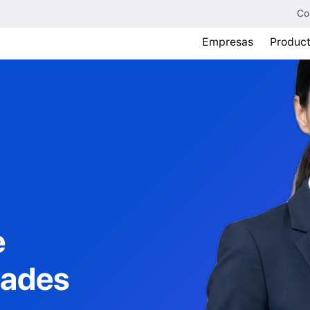
Co
Empresas
Produc
e
dades