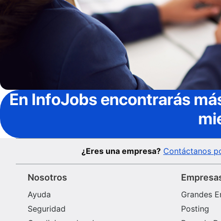
En InfoJobs
encontrarás más
mi
¿Eres una empresa?
Contáctanos po
Nosotros
Empresa
Ayuda
Grandes E
Seguridad
Posting