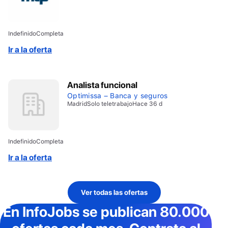
Indefinido
Completa
Ir a la oferta
Analista funcional
Optimissa – Banca y seguros
Madrid
Solo teletrabajo
Hace 36 d
Indefinido
Completa
Ir a la oferta
Ver todas las ofertas
En InfoJobs
se publican 80.000