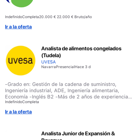
Indefinido
Completa
20.000 € 22.000 € Bruto/año
Ir a la oferta
Analista de alimentos congelados
(Tudela)
UVESA
Navarra
Presencial
Hace 3 d
-Grado en: Gestión de la cadena de suministro,
Ingeniería industrial, ADE, Ingeniería alimentaria,
Economía -Inglés B2 -Más de 2 años de experiencia
Indefinido
Completa
en: planificación de producción, cadena de suministro,
gestión de existencias y/o logística -Valorable
Ir a la oferta
experiencia en operaciones relacionadas con alimentos
congelados -Excel, SAP, Power BI -Carnet de conducir
y coche.
Analista Junior de Expansión &