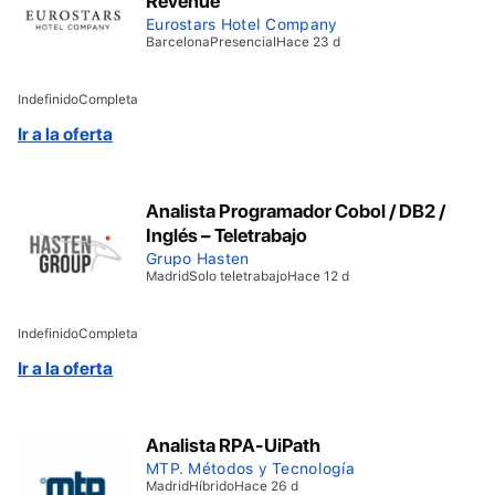
Revenue
Eurostars Hotel Company
Barcelona
Presencial
Hace 23 d
Indefinido
Completa
Ir a la oferta
Analista Programador Cobol / DB2 /
Inglés – Teletrabajo
Grupo Hasten
Madrid
Solo teletrabajo
Hace 12 d
Indefinido
Completa
Ir a la oferta
Analista RPA-UiPath
MTP. Métodos y Tecnología
Madrid
Híbrido
Hace 26 d