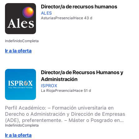
transmitiendo de forma efectiva los valores de la
Director/a de recursos humanos
compañía.
ALES
Asturias
Presencial
Hace 43 d
Indefinido
Completa
Ir a la oferta
Director/a de Recursos Humanos y
Administración
ISPROX
La Rioja
Presencial
Hace 51 d
Perfil Académico: – Formación universitaria en
Derecho o Administración y Dirección de Empresas
(ADE), preferentemente. – Máster o Posgrado en
Indefinido
Completa
Dirección de Recursos Humanos. – Formación
complementaria en finanzas y control de gestión.
Ir a la oferta
Experiencia Profesional: – Al menos 5 años en puestos