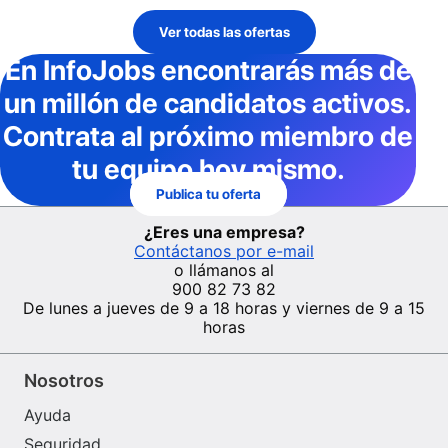
Ver todas las ofertas
En InfoJobs
encontrarás más de
un millón de candidatos activos
.
Contrata al próximo miembro de
tu equipo hoy mismo.
Publica tu oferta
¿Eres una empresa?
Contáctanos por e-mail
o llámanos al
900 82 73 82
De lunes a jueves de 9 a 18 horas y viernes de 9 a 15
horas
Nosotros
Ayuda
Seguridad