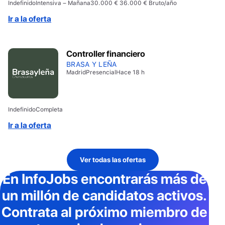
Indefinido
Intensiva – Mañana
30.000 € 36.000 € Bruto/año
Ir a la oferta
Controller financiero
BRASA Y LEÑA
Madrid
Presencial
Hace 18 h
Indefinido
Completa
Ir a la oferta
Ver todas las ofertas
En InfoJobs
encontrarás más de
un millón de candidatos activos
.
Contrata al próximo miembro de