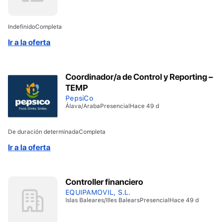
Indefinido
Completa
Ir a la oferta
Coordinador/a de Control y Reporting –
TEMP
PepsiCo
Álava/Araba
Presencial
Hace 49 d
De duración determinada
Completa
Ir a la oferta
Controller financiero
EQUIPAMOVIL, S.L.
Islas Baleares/Illes Balears
Presencial
Hace 49 d