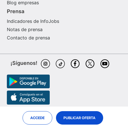
Blog empresas
Prensa
Indicadores de InfoJobs
Notas de prensa
Contacto de prensa
¡Síguenos!
ACCEDE
PUBLICAR OFERTA
InfoJobs es partner de
ePreselec
Job Market Insights
© Adevinta Jobs S.L.U.