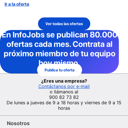
Ir a la oferta
Ver todas las ofertas
En InfoJobs
se publican 80.000
ofertas cada mes
. Contrata al
próximo miembro de tu equipo
hoy mismo.
Publica tu oferta
¿Eres una empresa?
Contáctanos por e-mail
o llámanos al
900 82 73 82
De lunes a jueves de 9 a 18 horas y viernes de 9 a 15
horas
Nosotros