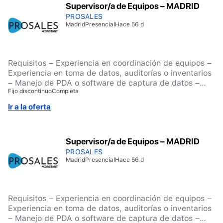
Supervisor/a de Equipos – MADRID
PROSALES
Madrid
Presencial
Hace 56 d
Requisitos – Experiencia en coordinación de equipos –
Experiencia en toma de datos, auditorías o inventarios
– Manejo de PDA o software de captura de datos –
Fijo discontinuo
Completa
Bachillerato o Ciclo Formativo de Grado Medio –
Disponibilidad inmediata y movilidad Si estás
Ir a la oferta
interesado/a, inscríbete en la oferta.
Supervisor/a de Equipos – MADRID
PROSALES
Madrid
Presencial
Hace 56 d
Requisitos – Experiencia en coordinación de equipos –
Experiencia en toma de datos, auditorías o inventarios
– Manejo de PDA o software de captura de datos –