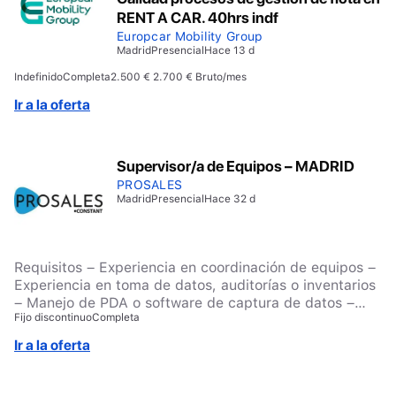
RENT A CAR. 40hrs indf
Europcar Mobility Group
Madrid
Presencial
Hace 13 d
Indefinido
Completa
2.500 € 2.700 € Bruto/mes
Ir a la oferta
Supervisor/a de Equipos – MADRID
PROSALES
Madrid
Presencial
Hace 32 d
Requisitos – Experiencia en coordinación de equipos –
Experiencia en toma de datos, auditorías o inventarios
– Manejo de PDA o software de captura de datos –
Fijo discontinuo
Completa
Bachillerato o Ciclo Formativo de Grado Medio –
Disponibilidad inmediata y movilidad Si estás
Ir a la oferta
interesado/a, inscríbete en la oferta.