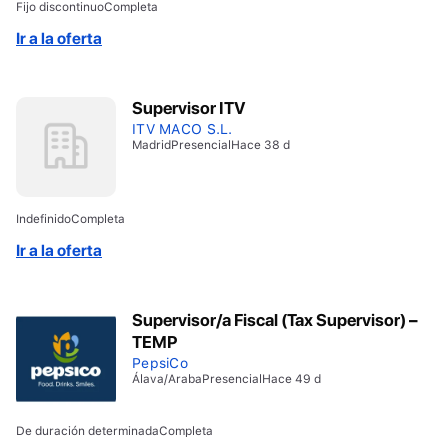
Fijo discontinuo
Completa
Bachillerato o Ciclo Formativo de Grado Medio –
Disponibilidad inmediata y movilidad Si estás
Ir a la oferta
interesado/a, inscríbete en la oferta.
Supervisor ITV
ITV MACO S.L.
Madrid
Presencial
Hace 38 d
Indefinido
Completa
Ir a la oferta
Supervisor/a Fiscal (Tax Supervisor) –
TEMP
PepsiCo
Álava/Araba
Presencial
Hace 49 d
De duración determinada
Completa